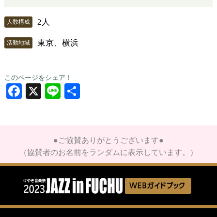
2人
人数構成
東京、横浜
活動地域
このページをシェア！
Facebook
X
Line
共
有
●ご協賛ありがとうございます●
（協賛者のお名前をランダムに表示しています。）