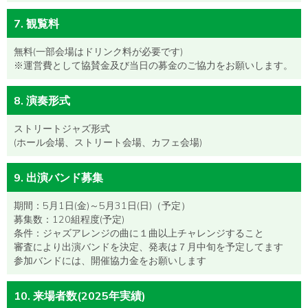
7. 観覧料
無料(一部会場はドリンク料が必要です)
※運営費として協賛金及び当日の募金のご協力をお願いします。
8. 演奏形式
ストリートジャズ形式
(ホール会場、ストリート会場、カフェ会場)
9. 出演バンド募集
期間：5月1日(金)～5月31日(日)（予定）
募集数：120組程度(予定)
条件：ジャズアレンジの曲に１曲以上チャレンジすること
審査により出演バンドを決定、発表は７月中旬を予定してます
参加バンドには、開催協力金をお願いします
10. 来場者数(2025年実績)