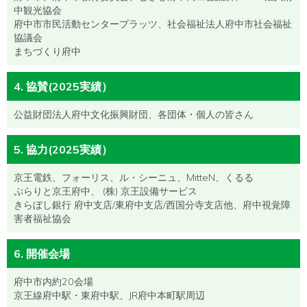
中観光協会
府中市市民活動センタープラッツ、社会福祉法人府中市社会福祉
協議会
まちづくり府中
4. 協賛(2025実績）
公益財団法人府中文化振興財団、各団体・個人の皆さん
5. 協力(2025実績）
京王電鉄、フォーリス、ル・シーニュ、MitteN、くるる
ぷらりと京王府中、 (株) 京王設備サービス
きらぼし銀行 府中支店/東府中支店/西国分寺支店他、府中視覚障
害者福祉協会
6. 開催会場
府中市内約20会場
京王線府中駅・東府中駅、JR府中本町駅周辺