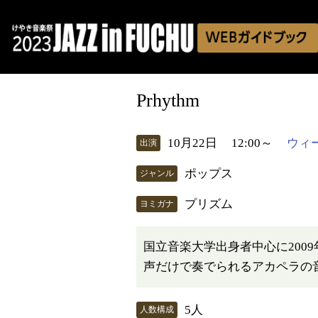
Prhythm
10月22日
12:00～
ウィ
出演
ポップス
ジャンル
プリズム
ヨミガナ
国立音楽大学出身者中心に20
声だけで奏でられるアカペラの
5人
人数構成