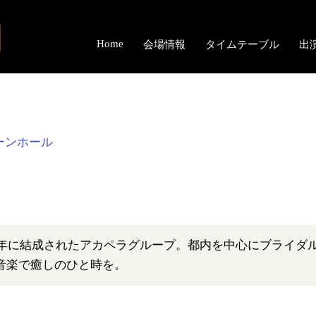
Home
会場情報
タイムテーブル
出
ーンホール
09年に結成されたアカペラグループ。都内を中心にブライダ
音楽で癒しのひと時を。