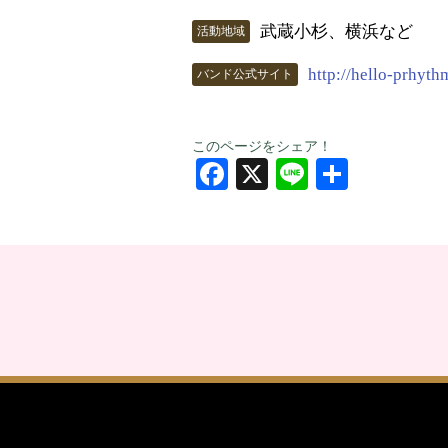
武蔵小杉、横浜など
活動地域
http://hello-prhyth
バンド公式サイト
このページをシェア！
Facebook
X
Line
共
有