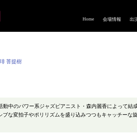
Home
会場情報
出
 珈琲 菩提樹
で活動中のパワー系ジャズピアニスト・森内麗香によって結成
シブな変拍子やポリリズムを盛り込みつつもキャッチーな