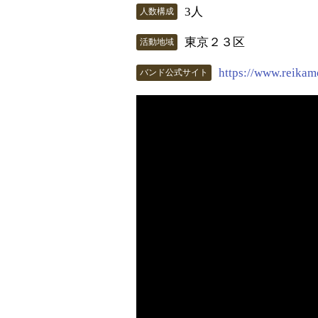
3人
人数構成
東京２３区
活動地域
https://www.reikam
バンド公式サイト