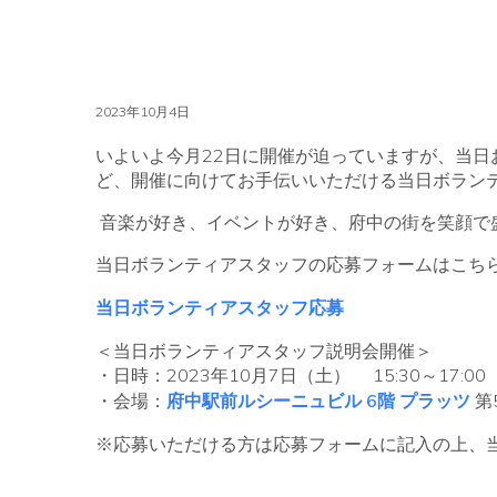
2023年10月4日
いよいよ今月22日に開催が迫っていますが、当
ど、開催に向けてお手伝いいただける当日ボラン
音楽が好き、イベントが好き、府中の街を笑顔で
当日ボランティアスタッフの応募フォームはこち
当日ボランティアスタッフ応募
＜当日ボランティアスタッフ説明会開催＞
・日時：
2023
年
10
月
7
日（土）
15:30
～17:00
・会場：
府中駅前ルシーニュビル
6
階 プラッツ
第
※応募いただける
方は応募フォームに記入の上、