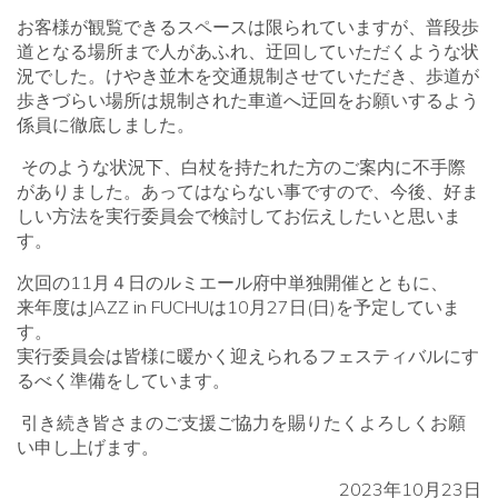
お客様が観覧できるスペースは限られていますが、普段歩
道となる場所まで人があふれ、迂回していただくような状
況でした。けやき並木を交通規制させていただき、歩道が
歩きづらい場所は規制された車道へ迂回をお願いするよう
係員に徹底しました。
そのような状況下、白杖を持たれた方のご案内に不手際
がありました。あってはならない事ですので、今後、好ま
しい方法を実行委員会で検討してお伝えしたいと思いま
す。
次回の11月４日のルミエール府中単独開催とともに、
来年度は
JAZZ in FUCHU
は
10
月
27
日
(
日
)
を予定していま
す。
実行委員会は皆様に暖かく迎えられるフェスティバルにす
るべく準備をしています。
引き続き皆さまのご支援ご協力を賜りたくよろしくお願
い申し上げます。
2023
年
10
月
23
日