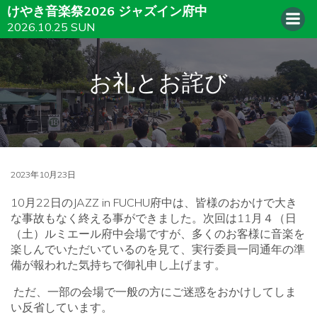
けやき音楽祭2026 ジャズイン府中
2026.10.25 SUN
お礼とお詫び
2023年10月23日
10
月
22
日の
JAZZ in FUCHU
府中は、皆様のおかけで大き
な事故もなく終える事ができました。次回は
11
月４（日
（土）ルミエール府中会場ですが、多くのお客様に音楽を
楽しんでいただいているのを見て、実行委員一同通年の準
備が報われた気持ちで御礼申し上げます。
ただ、一部の会場で一般の方にご迷惑をおかけしてしま
い反省しています。