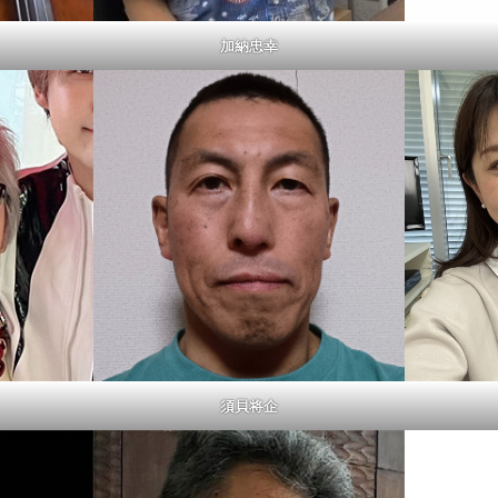
加納忠幸
須貝将企