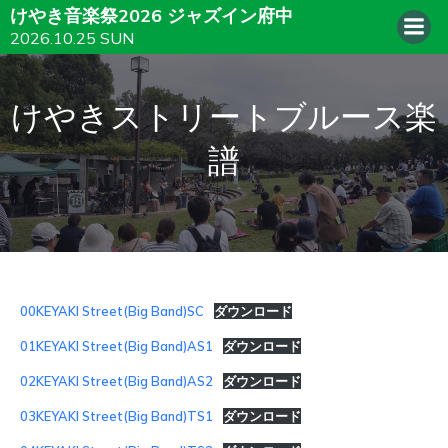
けやき音楽祭2026 ジャズイン府中
2026.10.25 SUN
けやきストリートブルース楽
譜
00KEYAKI Street(Big Band)SC
ダウンロード
01KEYAKI Street(Big Band)AS1
ダウンロード
02KEYAKI Street(Big Band)AS2
ダウンロード
03KEYAKI Street(Big Band)TS1
ダウンロード