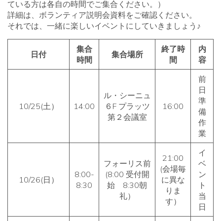
ている方は各自の時間でご集合ください。）
詳細は、ボランティア説明会資料をご確認ください。
それでは、一緒に楽しいイベントにしていきましょう♪
集合
終了時
内
日付
集合場所
時間
間
容
前
日
ル・シーニュ
準
10/25(土）
14:00
６F プラッツ
16:00
備
第２会議室
作
業
イ
21:00
フォーリス前
ベ
(会場毎
8:00-
(8:00 受付開
ン
10/26(日）
に異な
8:30
始 8:30朝
ト
りま
礼）
当
す）
日